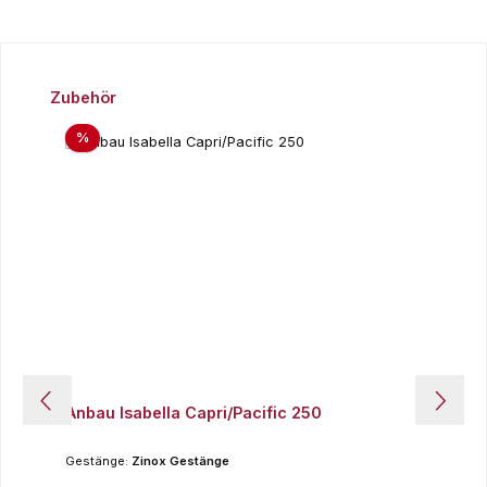
Produktgalerie überspringen
Zubehör
Rabatt
%
Anbau Isabella Capri/Pacific 250
Gestänge:
Zinox Gestänge