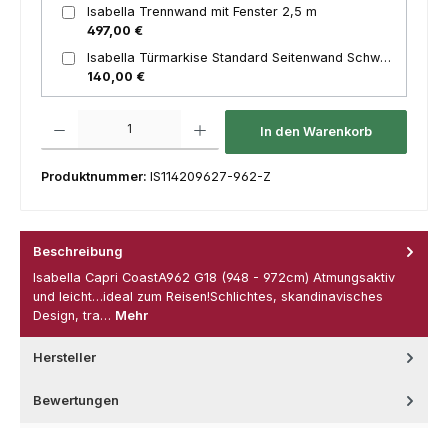
Isabella Trennwand mit Fenster 2,5 m
497,00 €
Isabella Türmarkise Standard Seitenwand Schwarz
140,00 €
Produkt Anzahl: Gib den gewünschten Wert ein oder benutze die Schaltfl
In den Warenkorb
Produktnummer:
IS114209627-962-Z
Beschreibung
Isabella Capri CoastA962 G18 (948 - 972cm) Atmungsaktiv
und leicht…ideal zum Reisen!Schlichtes, skandinavisches
Design, tra…
Mehr
Hersteller
Bewertungen