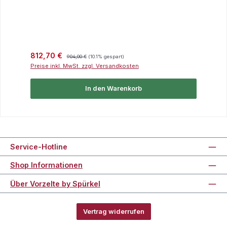
Verkaufspreis:
Regulärer Preis:
812,70 €
904,00 €
(10.1% gespart)
Preise inkl. MwSt. zzgl. Versandkosten
In den Warenkorb
Service-Hotline
Shop Informationen
Über Vorzelte by Spürkel
Vertrag widerrufen