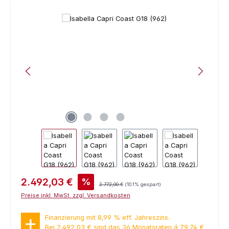
Bildergalerie überspringen
Verkaufspreis:
2.492,03 €
%
Regulärer Preis:
2.772,00 €
(10.1% gespart)
Preise inkl. MwSt. zzgl. Versandkosten
Finanzierung mit 8,99 % eff. Jahreszins.
Bei 2.492,03 € sind das 36 Monatsraten á 79,74 €