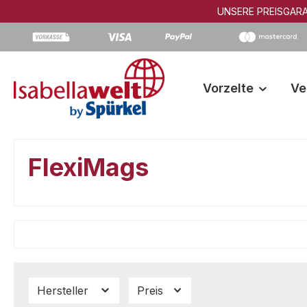
UNSERE PREISGARA
m Hauptinhalt springen
Zur Suche springen
Zur Hauptnavigation springen
Vorzelte
Ve
FlexiMags
Hersteller
Preis