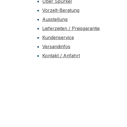
Über Spürkel
8
Gewinde M4, Haltekraft je 2,5 kg
Vorzelt-Beratung
4 Magnetsysteme ø 22 mm,
Ausstellung
e 3,8 kg
Gewinde M4, Haltekraft je 3,8 kg
m,
4 Magnetsysteme ø 43 mm,
Lieferzeiten / Preisgarantie
e 10 kg 2
Gewinde M4, Haltekraft je 10 kg 2
Kundenservice
Magnetsysteme ø 66 mm,
Versandinfos
e 25 kg
Gewinde M6, Haltekraft je 25 kg 2
s
Magnetsysteme ø 88 mm,
Kontakt / Anfahrt
 z. B.
Gewinde M6, Haltekraft je 55 kg 1
Magnetsystem ø 125 mm,
, Ösen
Gewinde M6, Haltekraft je 55 kg 1
Magnetsystem L115 mm, mit
04 kg
Scharnier, Haltekraft je 35 kg Das
Zubehör besteht aus praktischen
Utensilien wie z. B. Kabelhalter,
Kabelbinder, Metallklammern,
Griffen, Ösen und Haken Maße:
(B x T x H): 20 × 30 × 13