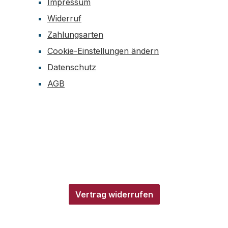
Impressum
unststoffgehäuse,
M4, Haltekraft je 2,5 kg 
Widerruf
t je 0.4kg 2
Magnetsysteme ø22 mm
Zahlungsarten
steme rechteckig 55 x
Gewinde M4, Haltekraft j
m Kunststoffgehäuse,
4 Magnetsysteme ø43 m
Cookie-Einstellungen ändern
altekraft je 18 kg 2
Gewinde M4, Haltekraft j
Datenschutz
steme rechteckig 55 x
Magnetsysteme ø66 mm,
AGB
m Kunststoffgehäuse,
Gewinde M6, Haltekraft j
altekraft je 40 kg 4
Das Zubehör besteht au
ysteme ø 43 mm,
praktischen Utensilien wie
M4, Haltekraft je 10 kg 2
Kabelhalter, Kabelbinder,
ysteme ø 66 mm,
Metallklammern, Griffen
 für M5 Schraube,
und Haken. Maße: (B x T x H): 15
25 kg Das Zubehör
× 20 × 13 cmGewicht: 1,
aus praktischen
n wie z. B.
Vertrag widerrufen
ebenden Metallband,
ebende Metallscheiben,
. Maße: (B x T x