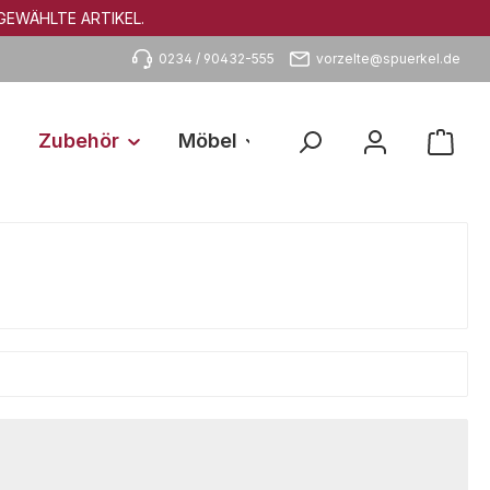
GEWÄHLTE ARTIKEL.
0234 / 90432-555
vorzelte@spuerkel.de
Zubehör
Möbel
Caravaning Technik