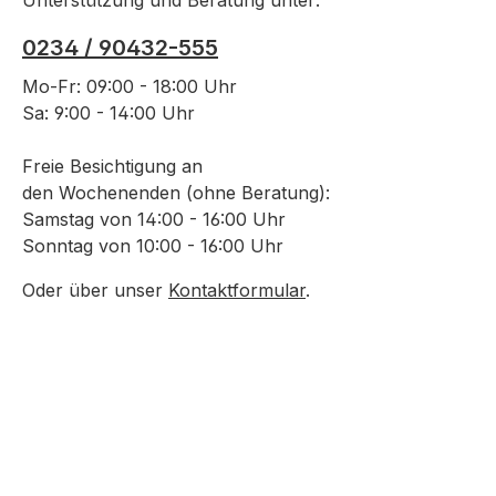
Unterstützung und Beratung unter:
mm, im K
0234 / 90432-555
Haltekraf
Magnetsy
Mo-Fr: 09:00 - 18:00 Uhr
27 mm, i
Sa: 9:00 - 14:00 Uhr
Haken, H
Magnetsy
Freie Besichtigung an
27 mm, i
den Wochenenden (ohne Beratung):
Haken, H
Samstag von 14:00 - 16:00 Uhr
Magnets
Sonntag von 10:00 - 16:00 Uhr
Gewinde 
Oder über unser
Kontaktformular
.
Magnets
Bohrung
Haltekraft je 
besteht 
Utensilie
selbstkl
selbstkl
Ösen und Haken