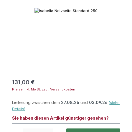
Bildergalerie überspringen
Regulärer Preis:
131,00 €
Preise inkl. MwSt. zzgl. Versandkosten
Lieferung zwischen dem
27.08.26
und
03.09.26
(siehe
Details)
Sie haben diesen Artikel günstiger gesehen?
Produkt Anzahl: Gib den gewünschten Wert ein oder benutze die Schaltfl