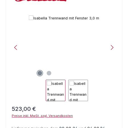
Bildergalerie überspringen
Regulärer Preis:
523,00 €
Preise inkl. MwSt. zzgl. Versandkosten