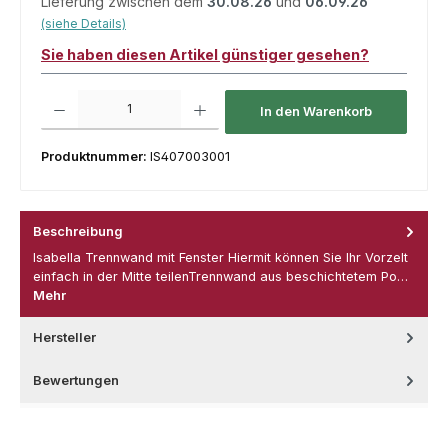
Lieferung zwischen dem
30.08.26
und
06.09.26
(siehe Details)
Sie haben diesen Artikel günstiger gesehen?
Produkt Anzahl: Gib den gewünschten Wert ein oder benutze die Schaltfl
In den Warenkorb
Produktnummer:
IS407003001
Beschreibung
Isabella Trennwand mit Fenster Hiermit können Sie Ihr Vorzelt
einfach in der Mitte teilenTrennwand aus beschichtetem Po…
Mehr
Hersteller
Bewertungen